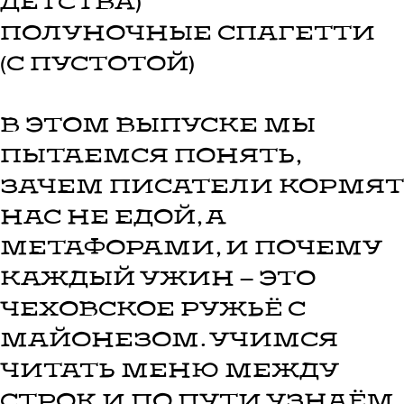
детства)
полуночные спагетти
(с пустотой)
В этом выпуске мы
пытаемся понять,
зачем писатели кормят
нас не едой, а
метафорами, и почему
каждый ужин — это
чеховское ружьё с
майонезом. Учимся
читать меню между
строк и по пути узнаём,