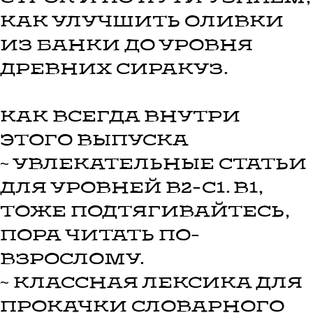
как улучшить оливки
из банки до уровня
древних Сиракуз.
Как всегда внутри
этого выпуска
~ увлекательные статьи
для уровней В2-С1. B1,
тоже подтягивайтесь,
пора читать по-
взрослому.
~ классная лексика для
прокачки словарного