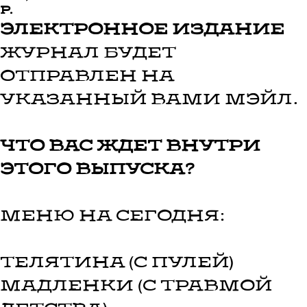
р.
Электронное издание
Журнал будет
отправлен на
указанный вами мэйл.
Что вас ждет внутри
этого выпуска?
Меню на сегодня:
телятина (с пулей)
мадленки (с травмой